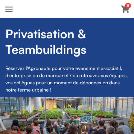
0
×
LES CATÉGORIES DE LA BOUTIQUE
Accueil
Privatisation & 
Toutes les catégories
Agenda
Teambuildings
Pépinière et Jardinerie
Animations pédagogiques
Réservez l'Agronaute pour votre événement associatif, 
d'entreprise ou de marque et / ou retrouvez vos équipes, 
Privatisation & teambuildings
vos collègues pour un moment de déconnexion dans 
notre ferme urbaine !
Bénévolat
Résidents
Infos