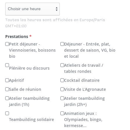
Toutes les heures sont affichées en Europe/Paris
GMT+01:00
Prestations
*
Petit déjeuner -
Déjeuner - Entrée, plat,
Viennoiseries, boissons
dessert de saison, VG, bio
bio
et local
Atleliers de travail /
Plénière ou discours
tables rondes
Apéritif
Cocktail dînatoire
Salle de réunion
Visite de L'Agronaute
Atelier teambuilding
Atelier teambuilding
jardin (1h)
jardin (2h+)
Animation jeux :
Teambuilding solidaire
Olympiades, bingo,
kermesse...