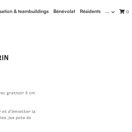
isation & teambuildings
Bénévolat
Résidents
…
0
RIN
vec grattoir 5 cm
 et d'émietter la
les ,les pots de